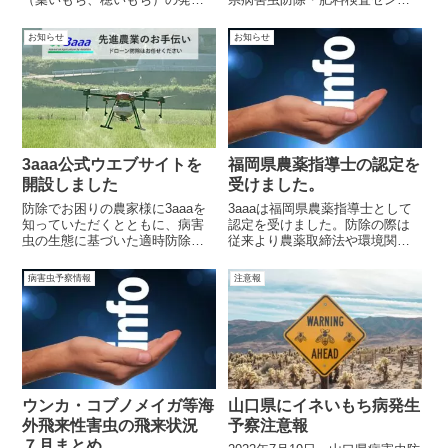
に関する「令和4年度病害虫発生
ーより発表されました。早期水
予察注意報第２号」が発表され
稲のいもち病（葉いもち、穂い
お知らせ
お知らせ
ました。圃場を入念に見て回り
もち）の発生が増加しているの
状況に応じた適切な防除を行い
で、圃場を入念に見て回り状況
ましょう。
に応じた適切な防除を行いまし
ょう。
3aaa公式ウエブサイトを
福岡県農薬指導士の認定を
開設しました
受けました。
防除でお困りの農家様に3aaaを
3aaaは福岡県農薬指導士として
知っていただくとともに、病害
認定を受けました。防除の際は
虫の生態に基づいた適時防除な
従来より農薬取締法や環境関連
どの効率的な防除のノウハウな
法令を遵守し、農薬の安全かつ
どの発信を通じてお役に立つ情
適正な使用を心がけてまいりま
病害虫予察情報
注意報
報のご提供を目的に開設いたし
したが、今後は任務としてもお
ました
客様及び地域の皆様に安心して
お任せいただける防除を目指し
てまいります。
ウンカ・コブノメイガ等海
山口県にイネいもち病発生
外飛来性害虫の飛来状況
予察注意報
７月まとめ