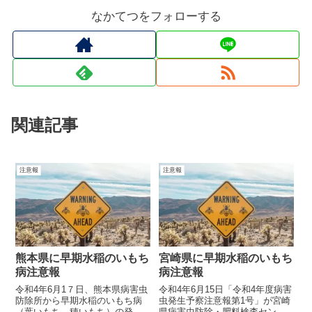
なかてつをフォローする
関連記事
注意報
注意報
熊本県に早期水稲のいもち
宮崎県に早期水稲のいもち
病注意報
病注意報
令和4年6月1７日、熊本県病害虫
令和4年6月15日「令和4年度病害
防除所から早期水稲のいもち病
虫発生予察注意報第1号」が宮崎
（葉いもち、穂いもち）の発生
県病害虫防除・肥料検査センタ