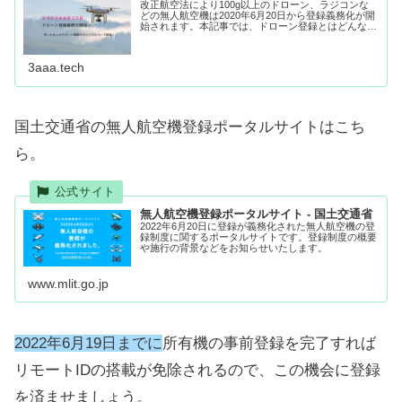
改正航空法により100g以上のドローン、ラジコンな
どの無人航空機は2020年6月20日から登録義務化が開
始されます。本記事では、ドローン登録とはどんなも
のか、事前登録のメリットなどを解説しています。
3aaa.tech
国土交通省の無人航空機登録ポータルサイトはこち
ら。
無人航空機登録ポータルサイト - 国土交通省
2022年6月20日に登録が義務化された無人航空機の登
録制度に関するポータルサイトです。登録制度の概要
や施行の背景などをお知らせいたします。
www.mlit.go.jp
2022年6月19日までに
所有機の事前登録を完了すれば
リモートIDの搭載が免除されるので、この機会に登録
を済ませましょう。