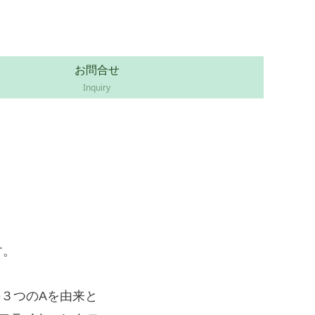
お問合せ
Inquiry
す。
農業）の３つのAを由来と