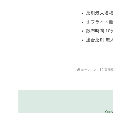
薬剤最大搭載量 
１フライト最
散布時間 10
適合薬剤 無
ホーム
事業
Cop