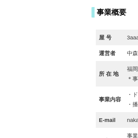
事業概要
屋 号
3a
運営者
中森
福岡
所 在 地
＊事
・ド
事業内容
・播
E-mail
nak
事