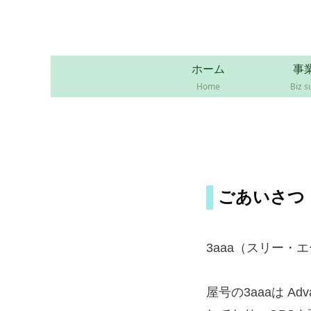
ホーム
事
Home
Biz 
ごあいさつ
3aaa（スリー
屋号の3aaaは Adv