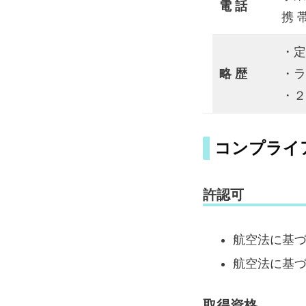
電 話
携 
・定
略 歴
・ラ
・２
コンプライ
許認可
航空法に基づ
航空法に基
取得資格