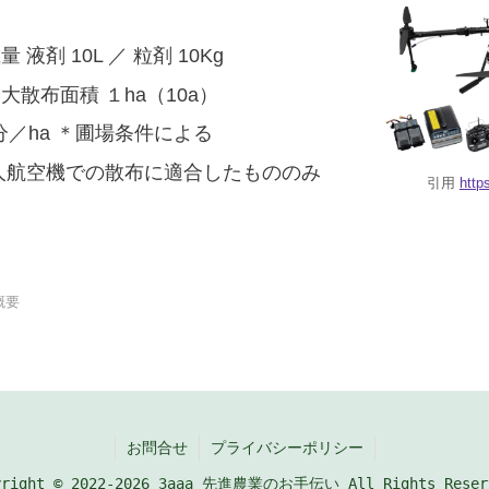
液剤 10L ／ 粒剤 10Kg
大散布面積 １ha（10a）
分／ha ＊圃場条件による
人航空機での散布に適合したもののみ
引用
http
概要
お問合せ
プライバシーポリシー
yright © 2022-2026 3aaa 先進農業のお手伝い All Rights Reser